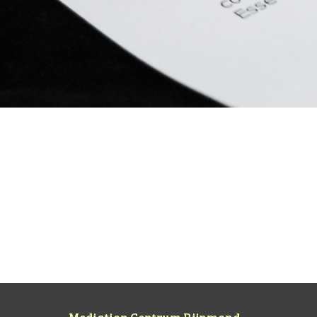
Open brief van kinderen aan gesche
Deze open brief aan alle gescheiden ouders is e