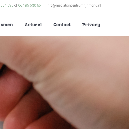
 554 595
of
06 185 530 65
info@mediationcentrumrijnmond.nl
lismen
Actueel
Contact
Privacy