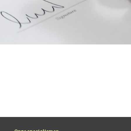
iden ouders (Villa Pinedo)
en ‘wake-up call’. Open brief aan gescheiden ouders bron: Villa P