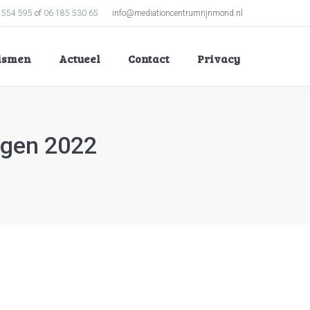
 554 595
of
06 185 530 65
info@mediationcentrumrijnmond.nl
lismen
Actueel
Contact
Privacy
agen 2022