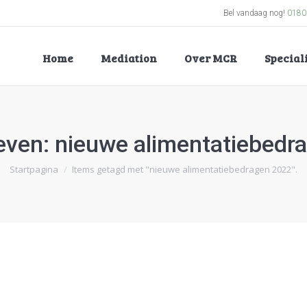
Bel vandaag nog!
0180
Home
Mediation
Over MCR
Specia
even:
nieuwe alimentatiebedr
Je bent hier:
Startpagina
Items getagd met "nieuwe alimentatiebedragen 2022".