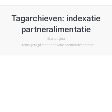
Tagarchieven:
indexatie
partneralimentatie
Je bent hier:
Startpagina
Items getagd met "indexatie partneralimentatie".