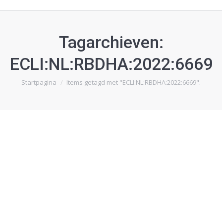
Tagarchieven:
ECLI:NL:RBDHA:2022:6669
Je bent hier:
Startpagina
Items getagd met "ECLI:NL:RBDHA:2022:6669".